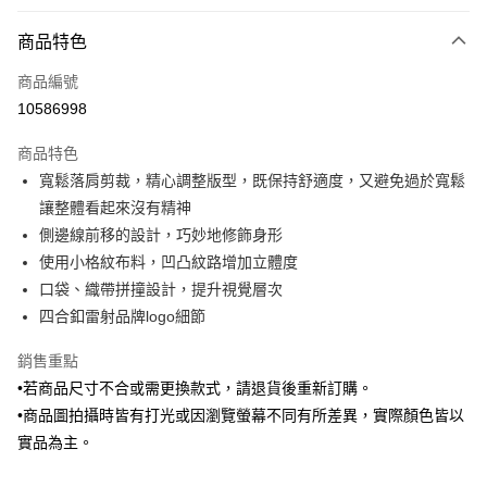
付款方式
商品特色
信用卡一次付款
商品編號
信用卡分期付款
10586998
3 期 0 利率 每期
NT$796
21家銀行
商品特色
6 期 0 利率 每期
NT$398
21家銀行
合作金庫商業銀行
第一商業銀行
寬鬆落肩剪裁，精心調整版型，既保持舒適度，又避免過於寬鬆
華南商業銀行
彰化商業銀行
合作金庫商業銀行
第一商業銀行
LINE Pay
讓整體看起來沒有精神
上海商業儲蓄銀行
台北富邦商業銀行
華南商業銀行
彰化商業銀行
國泰世華商業銀行
兆豐國際商業銀行
側邊線前移的設計，巧妙地修飾身形
Apple Pay
上海商業儲蓄銀行
台北富邦商業銀行
臺灣中小企業銀行
台中商業銀行
使用小格紋布料，凹凸紋路增加立體度
國泰世華商業銀行
兆豐國際商業銀行
匯豐（台灣）商業銀行
華泰商業銀行
街口支付
臺灣中小企業銀行
台中商業銀行
口袋、織帶拼撞設計，提升視覺層次
聯邦商業銀行
遠東國際商業銀行
匯豐（台灣）商業銀行
華泰商業銀行
四合釦雷射品牌logo細節
悠遊付
元大商業銀行
永豐商業銀行
聯邦商業銀行
遠東國際商業銀行
玉山商業銀行
星展（台灣）商業銀行
元大商業銀行
永豐商業銀行
銷售重點
Google Pay
台新國際商業銀行
中國信託商業銀行
玉山商業銀行
星展（台灣）商業銀行
•若商品尺寸不合或需更換款式，請退貨後重新訂購。
台灣樂天信用卡公司
台新國際商業銀行
中國信託商業銀行
ATM付款
•商品圖拍攝時皆有打光或因瀏覽螢幕不同有所差異，實際顏色皆以
台灣樂天信用卡公司
實品為主。
運送方式