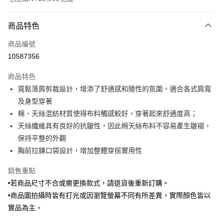
付款方式
商品特色
信用卡一次付款
商品編號
信用卡分期付款
10587356
3 期 0 利率 每期
NT$496
21家銀行
商品特色
6 期 0 利率 每期
NT$248
21家銀行
合作金庫商業銀行
第一商業銀行
寬鬆落肩剪裁設計，增添了舒適感和隨性的氛圍，適合各式肩寬
華南商業銀行
彰化商業銀行
合作金庫商業銀行
第一商業銀行
LINE Pay
及身型穿著
上海商業儲蓄銀行
台北富邦商業銀行
華南商業銀行
彰化商業銀行
國泰世華商業銀行
兆豐國際商業銀行
棉、天絲混紡材質使得布料觸感較好，穿著起來舒適度高；
Apple Pay
上海商業儲蓄銀行
台北富邦商業銀行
臺灣中小企業銀行
台中商業銀行
天絲纖維具有良好的抗皺性，因此棉天絲布料不容易產生皺褶，
國泰世華商業銀行
兆豐國際商業銀行
匯豐（台灣）商業銀行
華泰商業銀行
街口支付
臺灣中小企業銀行
台中商業銀行
保持平整的外觀
聯邦商業銀行
遠東國際商業銀行
匯豐（台灣）商業銀行
華泰商業銀行
胸前拉鍊口袋設計，增加整體穿搭實用性
悠遊付
元大商業銀行
永豐商業銀行
聯邦商業銀行
遠東國際商業銀行
玉山商業銀行
星展（台灣）商業銀行
元大商業銀行
永豐商業銀行
銷售重點
Google Pay
台新國際商業銀行
中國信託商業銀行
玉山商業銀行
星展（台灣）商業銀行
•若商品尺寸不合或需更換款式，請退貨後重新訂購。
台灣樂天信用卡公司
台新國際商業銀行
中國信託商業銀行
ATM付款
•商品圖拍攝時皆有打光或因瀏覽螢幕不同有所差異，實際顏色皆以
台灣樂天信用卡公司
實品為主。
運送方式