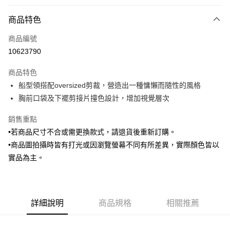
付款方式
商品特色
信用卡一次付款
商品編號
信用卡分期付款
10623790
3 期 0 利率 每期
NT$930
21家銀行
商品特色
6 期 0 利率 每期
NT$465
21家銀行
合作金庫商業銀行
第一商業銀行
船型領搭配oversized剪裁，營造出一種慵懶而隨性的風格
華南商業銀行
彰化商業銀行
合作金庫商業銀行
第一商業銀行
LINE Pay
胸前口袋及下襬剪接片撞色設計，增加視覺層次
上海商業儲蓄銀行
台北富邦商業銀行
華南商業銀行
彰化商業銀行
國泰世華商業銀行
兆豐國際商業銀行
Apple Pay
上海商業儲蓄銀行
台北富邦商業銀行
銷售重點
臺灣中小企業銀行
台中商業銀行
國泰世華商業銀行
兆豐國際商業銀行
•若商品尺寸不合或需更換款式，請退貨後重新訂購。
匯豐（台灣）商業銀行
華泰商業銀行
街口支付
臺灣中小企業銀行
台中商業銀行
聯邦商業銀行
遠東國際商業銀行
•商品圖拍攝時皆有打光或因瀏覽螢幕不同有所差異，實際顏色皆以
匯豐（台灣）商業銀行
華泰商業銀行
悠遊付
元大商業銀行
永豐商業銀行
實品為主。
聯邦商業銀行
遠東國際商業銀行
玉山商業銀行
星展（台灣）商業銀行
元大商業銀行
永豐商業銀行
Google Pay
台新國際商業銀行
中國信託商業銀行
玉山商業銀行
星展（台灣）商業銀行
台灣樂天信用卡公司
台新國際商業銀行
中國信託商業銀行
ATM付款
台灣樂天信用卡公司
詳細說明
商品規格
相關推薦
運送方式