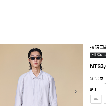
拉鍊口袋
宅配滿NT$
NT$3,
顏色：灰
尺寸
XS