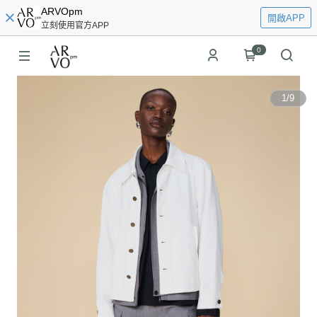
ARVOpm
開啟APP
立刻使用官方APP
0
1
/
9