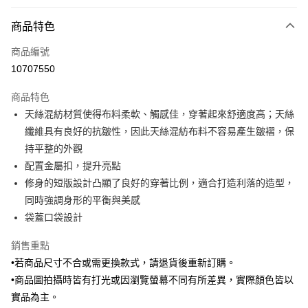
付款方式
商品特色
信用卡一次付款
商品編號
信用卡分期付款
10707550
3 期 0 利率 每期
NT$1,596
21家銀行
商品特色
6 期 0 利率 每期
NT$798
21家銀行
合作金庫商業銀行
第一商業銀行
天絲混紡材質使得布料柔軟、觸感佳，穿著起來舒適度高；天絲
華南商業銀行
彰化商業銀行
合作金庫商業銀行
第一商業銀行
LINE Pay
纖維具有良好的抗皺性，因此天絲混紡布料不容易產生皺褶，保
上海商業儲蓄銀行
台北富邦商業銀行
華南商業銀行
彰化商業銀行
國泰世華商業銀行
兆豐國際商業銀行
持平整的外觀
Apple Pay
上海商業儲蓄銀行
台北富邦商業銀行
臺灣中小企業銀行
台中商業銀行
配置金屬扣，提升亮點
國泰世華商業銀行
兆豐國際商業銀行
匯豐（台灣）商業銀行
華泰商業銀行
街口支付
臺灣中小企業銀行
台中商業銀行
修身的短版設計凸顯了良好的穿著比例，適合打造利落的造型，
聯邦商業銀行
遠東國際商業銀行
匯豐（台灣）商業銀行
華泰商業銀行
同時強調身形的平衡與美感
悠遊付
元大商業銀行
永豐商業銀行
聯邦商業銀行
遠東國際商業銀行
袋蓋口袋設計
玉山商業銀行
星展（台灣）商業銀行
元大商業銀行
永豐商業銀行
Google Pay
台新國際商業銀行
中國信託商業銀行
玉山商業銀行
星展（台灣）商業銀行
銷售重點
台灣樂天信用卡公司
台新國際商業銀行
中國信託商業銀行
ATM付款
•若商品尺寸不合或需更換款式，請退貨後重新訂購。
台灣樂天信用卡公司
•商品圖拍攝時皆有打光或因瀏覽螢幕不同有所差異，實際顏色皆以
運送方式
實品為主。