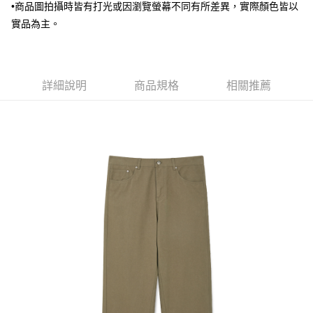
X新竹物流宅配
•商品圖拍攝時皆有打光或因瀏覽螢幕不同有所差異，實際顏色皆以
每筆NT$120，滿NT$3,000(含以上)免運費
實品為主。
新竹物流離島宅配
每筆NT$350，滿NT$3,500(含以上)免運費
詳細說明
商品規格
相關推薦
新竹宅配
每筆NT$120，滿NT$3,000(含以上)免運費
LINEX宇迅國際
查看運費