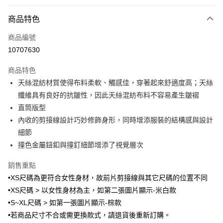
付款方式
商品特色
信用卡一次付款
商品編號
信用卡分期付款
10707630
3 期 0 利率 每期
NT$996
21家銀行
商品特色
6 期 0 利率 每期
NT$498
21家銀行
合作金庫商業銀行
第一商業銀行
天絲混紡材質使得布料柔軟、觸感佳，穿著起來舒適度高；天絲
華南商業銀行
彰化商業銀行
合作金庫商業銀行
第一商業銀行
LINE Pay
纖維具有良好的抗皺性，因此天絲混紡布料不容易產生皺褶
上海商業儲蓄銀行
台北富邦商業銀行
華南商業銀行
彰化商業銀行
國泰世華商業銀行
兆豐國際商業銀行
直筒版型
Apple Pay
上海商業儲蓄銀行
台北富邦商業銀行
臺灣中小企業銀行
台中商業銀行
內收的剪接線設計巧妙修飾身形，同時增添服裝的結構感與設計
國泰世華商業銀行
兆豐國際商業銀行
匯豐（台灣）商業銀行
華泰商業銀行
街口支付
臺灣中小企業銀行
台中商業銀行
細節
聯邦商業銀行
遠東國際商業銀行
匯豐（台灣）商業銀行
華泰商業銀行
撞色金屬鈕釦與撞釘細節增添了視覺層次
悠遊付
元大商業銀行
永豐商業銀行
聯邦商業銀行
遠東國際商業銀行
玉山商業銀行
星展（台灣）商業銀行
元大商業銀行
永豐商業銀行
銷售重點
Google Pay
台新國際商業銀行
中國信託商業銀行
玉山商業銀行
星展（台灣）商業銀行
•XS尺碼為更符合女性身材，故前片剪接線與其它尺碼的位置不同
台灣樂天信用卡公司
台新國際商業銀行
中國信託商業銀行
ATM付款
•XS尺碼 > 以女性身材為主，如第二張圖片顯示-米白款
台灣樂天信用卡公司
•S~XL尺碼 > 如第一張圖片顯示-棕款
運送方式
•若商品尺寸不合或需更換款式，請退貨後重新訂購。