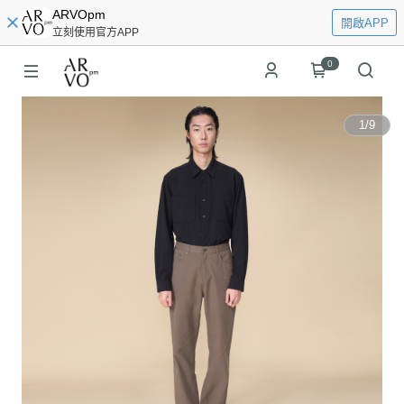
ARVOpm
開啟APP
立刻使用官方APP
0
1
/
9