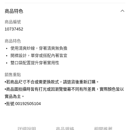
付款方式
商品特色
信用卡一次付款
商品編號
信用卡分期付款
10737452
3 期 0 利率 每期
NT$996
21家銀行
商品特色
6 期 0 利率 每期
NT$498
21家銀行
合作金庫商業銀行
第一商業銀行
使用清爽紗線，穿著清爽無負擔
華南商業銀行
彰化商業銀行
合作金庫商業銀行
第一商業銀行
LINE Pay
開襟設計，單穿或搭配內著皆宜
上海商業儲蓄銀行
台北富邦商業銀行
華南商業銀行
彰化商業銀行
國泰世華商業銀行
兆豐國際商業銀行
雙口袋配置提升穿著實用性
Apple Pay
上海商業儲蓄銀行
台北富邦商業銀行
臺灣中小企業銀行
台中商業銀行
國泰世華商業銀行
兆豐國際商業銀行
銷售重點
匯豐（台灣）商業銀行
華泰商業銀行
街口支付
臺灣中小企業銀行
台中商業銀行
聯邦商業銀行
遠東國際商業銀行
•若商品尺寸不合或需更換款式，請退貨後重新訂購。
匯豐（台灣）商業銀行
華泰商業銀行
悠遊付
元大商業銀行
永豐商業銀行
•商品圖拍攝時皆有打光或因瀏覽螢幕不同有所差異，實際顏色皆以
聯邦商業銀行
遠東國際商業銀行
玉山商業銀行
星展（台灣）商業銀行
元大商業銀行
永豐商業銀行
實品為主。
Google Pay
台新國際商業銀行
中國信託商業銀行
玉山商業銀行
星展（台灣）商業銀行
•批號:00192505104
台灣樂天信用卡公司
台新國際商業銀行
中國信託商業銀行
ATM付款
台灣樂天信用卡公司
運送方式
詳細說明
商品規格
相關推薦