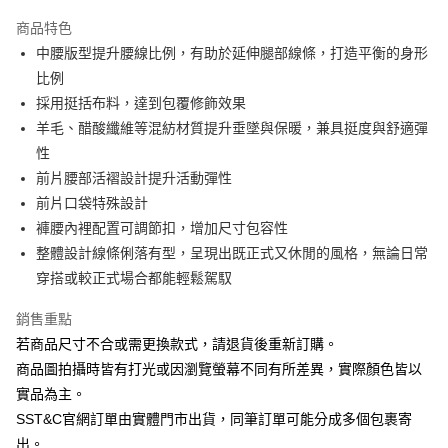
3 期 0 利率 每期
NT$863
21家銀行
商品特色
6 期 0 利率 每期
NT$431
21家銀行
合作金庫商業銀行
第一商業銀行
中腰版型提升腰線比例，有助於延伸腿部線條，打造平衡的身形
華南商業銀行
彰化商業銀行
合作金庫商業銀行
第一商業銀行
LINE Pay
比例
上海商業儲蓄銀行
台北富邦商業銀行
華南商業銀行
彰化商業銀行
國泰世華商業銀行
兆豐國際商業銀行
採用挺括布料，達到包覆修飾效果
Apple Pay
上海商業儲蓄銀行
台北富邦商業銀行
臺灣中小企業銀行
台中商業銀行
羊毛、醋酸纖維等混紡材質提升垂墜與保暖，兼具挺度與舒適彈
國泰世華商業銀行
兆豐國際商業銀行
匯豐（台灣）商業銀行
華泰商業銀行
街口支付
臺灣中小企業銀行
台中商業銀行
性
聯邦商業銀行
遠東國際商業銀行
匯豐（台灣）商業銀行
華泰商業銀行
前片腰部活褶設計提升活動彈性
悠遊付
元大商業銀行
永豐商業銀行
聯邦商業銀行
遠東國際商業銀行
前片口袋特殊設計
玉山商業銀行
星展（台灣）商業銀行
元大商業銀行
永豐商業銀行
Google Pay
褲腰內裡配置可調節扣，增加尺寸包容性
台新國際商業銀行
中國信託商業銀行
玉山商業銀行
星展（台灣）商業銀行
台灣樂天信用卡公司
整體設計線條俐落有型，呈現出既正式又休閒的風格，無論日常
台新國際商業銀行
中國信託商業銀行
ATM付款
穿搭或較正式場合都能輕鬆駕馭
台灣樂天信用卡公司
運送方式
銷售重點
X新竹物流宅配
若商品尺寸不合或需更換款式，請退貨後重新訂購。
每筆NT$120，滿NT$3,000(含以上)免運費
商品圖拍攝時皆有打光或因瀏覽螢幕不同有所差異，實際顏色皆以
實品為主。
新竹物流離島宅配
SST&C官網訂單由實體門市出貨，同筆訂單可能分成多個包裹寄
每筆NT$350，滿NT$3,500(含以上)免運費
出。