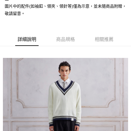
新竹宅配
圖片中的配件(如袖釦、領夾、領針等)僅為示意，並未隨商品附贈，
敬請留意。
每筆NT$120，滿NT$3,000(含以上)免運費
LINEX宇迅國際
查看運費
詳細說明
商品規格
相關推薦