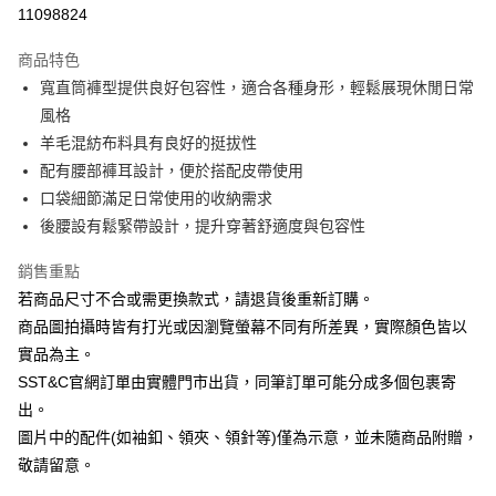
信用卡分期付款
11098824
3 期 0 利率 每期
NT$963
21家銀行
商品特色
6 期 0 利率 每期
NT$481
21家銀行
合作金庫商業銀行
第一商業銀行
寬直筒褲型提供良好包容性，適合各種身形，輕鬆展現休閒日常
華南商業銀行
彰化商業銀行
合作金庫商業銀行
第一商業銀行
LINE Pay
風格
上海商業儲蓄銀行
台北富邦商業銀行
華南商業銀行
彰化商業銀行
國泰世華商業銀行
兆豐國際商業銀行
羊毛混紡布料具有良好的挺拔性
Apple Pay
上海商業儲蓄銀行
台北富邦商業銀行
臺灣中小企業銀行
台中商業銀行
配有腰部褲耳設計，便於搭配皮帶使用
國泰世華商業銀行
兆豐國際商業銀行
匯豐（台灣）商業銀行
華泰商業銀行
街口支付
臺灣中小企業銀行
台中商業銀行
口袋細節滿足日常使用的收納需求
聯邦商業銀行
遠東國際商業銀行
匯豐（台灣）商業銀行
華泰商業銀行
後腰設有鬆緊帶設計，提升穿著舒適度與包容性
悠遊付
元大商業銀行
永豐商業銀行
聯邦商業銀行
遠東國際商業銀行
玉山商業銀行
星展（台灣）商業銀行
元大商業銀行
永豐商業銀行
銷售重點
Google Pay
台新國際商業銀行
中國信託商業銀行
玉山商業銀行
星展（台灣）商業銀行
若商品尺寸不合或需更換款式，請退貨後重新訂購。
台灣樂天信用卡公司
台新國際商業銀行
中國信託商業銀行
ATM付款
商品圖拍攝時皆有打光或因瀏覽螢幕不同有所差異，實際顏色皆以
台灣樂天信用卡公司
實品為主。
運送方式
SST&C官網訂單由實體門市出貨，同筆訂單可能分成多個包裹寄
X新竹物流宅配
出。
每筆NT$120，滿NT$3,000(含以上)免運費
圖片中的配件(如袖釦、領夾、領針等)僅為示意，並未隨商品附贈，
敬請留意。
新竹物流離島宅配