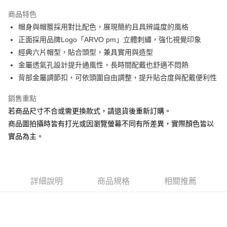
3 期 0 利率 每期
NT$430
21家銀行
商品特色
6 期 0 利率 每期
NT$215
21家銀行
合作金庫商業銀行
第一商業銀行
帽身與帽簷採用對比配色，展現簡約且具辨識度的風格
華南商業銀行
彰化商業銀行
合作金庫商業銀行
第一商業銀行
LINE Pay
正面採用品牌Logo「ARVO pm」立體刺繡，強化視覺印象
上海商業儲蓄銀行
台北富邦商業銀行
華南商業銀行
彰化商業銀行
國泰世華商業銀行
兆豐國際商業銀行
經典六片帽型，貼合頭型，兼具實用與造型
Apple Pay
上海商業儲蓄銀行
台北富邦商業銀行
臺灣中小企業銀行
台中商業銀行
金屬透氣孔設計提升通風性，長時間配戴也舒適不悶熱
國泰世華商業銀行
兆豐國際商業銀行
匯豐（台灣）商業銀行
華泰商業銀行
街口支付
臺灣中小企業銀行
台中商業銀行
背部金屬調節扣，可依頭圍自由調整，提升貼合度與配戴便利性
聯邦商業銀行
遠東國際商業銀行
匯豐（台灣）商業銀行
華泰商業銀行
悠遊付
元大商業銀行
永豐商業銀行
銷售重點
聯邦商業銀行
遠東國際商業銀行
玉山商業銀行
星展（台灣）商業銀行
元大商業銀行
永豐商業銀行
若商品尺寸不合或需更換款式，請退貨後重新訂購。
Google Pay
台新國際商業銀行
中國信託商業銀行
玉山商業銀行
星展（台灣）商業銀行
商品圖拍攝時皆有打光或因瀏覽螢幕不同有所差異，實際顏色皆以
台灣樂天信用卡公司
台新國際商業銀行
中國信託商業銀行
ATM付款
實品為主。
台灣樂天信用卡公司
運送方式
X新竹物流宅配
詳細說明
商品規格
相關推薦
每筆NT$120，滿NT$3,000(含以上)免運費
新竹物流離島宅配
每筆NT$350，滿NT$3,500(含以上)免運費