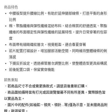
3 期 0 利率 每期
NT$696
21家銀行
商品特色
6 期 0 利率 每期
NT$348
21家銀行
合作金庫商業銀行
第一商業銀行
中腰版型提升腰線比例，有助於延伸腿部線條，打造平衡的身形
華南商業銀行
彰化商業銀行
合作金庫商業銀行
第一商業銀行
LINE Pay
比例
上海商業儲蓄銀行
台北富邦商業銀行
華南商業銀行
彰化商業銀行
國泰世華商業銀行
兆豐國際商業銀行
棉、聚酯纖維與彈性纖維混紡布料，結合棉質的舒適透氣、聚酯
Apple Pay
上海商業儲蓄銀行
台北富邦商業銀行
臺灣中小企業銀行
台中商業銀行
纖維的布面穩定性與彈性纖維的延展特性，提升日常穿著的包容
國泰世華商業銀行
兆豐國際商業銀行
匯豐（台灣）商業銀行
華泰商業銀行
街口支付
臺灣中小企業銀行
台中商業銀行
度
聯邦商業銀行
遠東國際商業銀行
匯豐（台灣）商業銀行
華泰商業銀行
布面帶有細緻織紋層次，視覺輕盈，適合春夏穿著
悠遊付
元大商業銀行
永豐商業銀行
聯邦商業銀行
遠東國際商業銀行
前片配置打褶設計，增加腿部活動空間，同時維持整體線條的俐
玉山商業銀行
星展（台灣）商業銀行
元大商業銀行
永豐商業銀行
Google Pay
落感
台新國際商業銀行
中國信託商業銀行
玉山商業銀行
星展（台灣）商業銀行
台灣樂天信用卡公司
下擺反折設定，透過褲管層次調整比例，使整體造型更具結構感
台新國際商業銀行
中國信託商業銀行
全盈+PAY
前後配置口袋，保留實穿機能
台灣樂天信用卡公司
AFTEE先享後付
銷售重點
相關說明
【關於「AFTEE先享後付」】
．若商品尺寸不合或需更換款式，請退貨後重新訂購。
ATM付款
AFTEE先享後付是「在收到商品之後才付款」的支付方式。 讓您購物簡單
．商品圖拍攝時皆有打光或因瀏覽螢幕不同有所差異，實際顏色皆
便利好安心！
以實品為主。
１．簡單：不需註冊會員、不需綁卡、不需儲值。
運送方式
２．便利：只要手機號碼，簡訊認證，即可結帳。
．圖片中的配件(如袖釦、領夾、領針...等)僅為示意，並未隨商品附
３．安心：先確認商品／服務後，再付款。
X新竹物流宅配
贈，敬請留意。