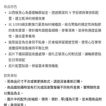
3 期 0 利率 每期
NT$763
21家銀行
商品特色
6 期 0 利率 每期
NT$381
21家銀行
合作金庫商業銀行
第一商業銀行
以西裝背心為基礎輪廓設定，透過簡潔的 V 字前襟與單排釦配
華南商業銀行
彰化商業銀行
合作金庫商業銀行
第一商業銀行
LINE Pay
置，建立乾淨的視覺效果
上海商業儲蓄銀行
台北富邦商業銀行
華南商業銀行
彰化商業銀行
國泰世華商業銀行
兆豐國際商業銀行
以 1/28S細支數彈力夏柔絲紗線織造，結合聚酯的穩定性與黏膠
Apple Pay
上海商業儲蓄銀行
台北富邦商業銀行
臺灣中小企業銀行
台中商業銀行
的柔和垂墜，使針織布面輕盈細緻、穿著清爽，並保有適度延展
國泰世華商業銀行
兆豐國際商業銀行
匯豐（台灣）商業銀行
華泰商業銀行
街口支付
臺灣中小企業銀行
台中商業銀行
性，適合夏季著用
聯邦商業銀行
遠東國際商業銀行
匯豐（台灣）商業銀行
華泰商業銀行
版型設定為合身但不貼身，於身幅保留適度空間，使背心在單穿
悠遊付
元大商業銀行
永豐商業銀行
聯邦商業銀行
遠東國際商業銀行
或疊搭時皆能維持平衡比例
玉山商業銀行
星展（台灣）商業銀行
元大商業銀行
永豐商業銀行
Google Pay
前片下擺採圓弧收邊處理，弱化正裝背心的制式感，讓輪廓更貼
台新國際商業銀行
中國信託商業銀行
玉山商業銀行
星展（台灣）商業銀行
台灣樂天信用卡公司
近日常搭配
台新國際商業銀行
中國信託商業銀行
全盈+PAY
前片配置貼袋，保留基本實用機能
台灣樂天信用卡公司
AFTEE先享後付
銷售重點
相關說明
【關於「AFTEE先享後付」】
．若商品尺寸不合或需更換款式，請退貨後重新訂購。
ATM付款
AFTEE先享後付是「在收到商品之後才付款」的支付方式。 讓您購物簡單
．商品圖拍攝時皆有打光或因瀏覽螢幕不同有所差異，實際顏色皆
便利好安心！
以實品為主。
１．簡單：不需註冊會員、不需綁卡、不需儲值。
運送方式
２．便利：只要手機號碼，簡訊認證，即可結帳。
．圖片中的配件(如袖釦、領夾、領針...等)僅為示意，並未隨商品附
３．安心：先確認商品／服務後，再付款。
X新竹物流宅配
贈，敬請留意。